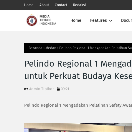
Home
About
Contact
Redaksi
Home
Features
Docu
Beranda
Medan
Pelindo Regional 1 Mengadakan Pelatihan S
Pelindo Regional 1 Mengad
untuk Perkuat Budaya Kes
Admin Tipikor
09:21
Pelindo Regional 1 Mengadakan Pelatihan Safety Awa