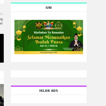
GNI
U
ng
al
IKLAN ADS