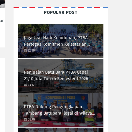
POPULAR POST
ar
Jaga Urat Nadi Kehidupan, PTBA
Pertegas Komitmen Kelestarian
Sungai dalam Konferensi Sungai
22:10
Indonesia 2026
Penjualan Batu Bara PTBA Capai
21,10 Juta Ton di Semester I 2026
23:17
PTBA Dukung Pengungkapan
Tambang Batubara Ilegal di Wilayah
IUP Perseroan
05:09