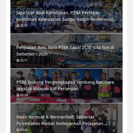
Jaga Urat Nadi Kehidupan, PTBA Pertegas
Komitmen Kelestarian Sungai dalam Konferensi
Sungai Indonesia 2026
22:10
Penjualan Batu Bara PTBA Capai 21,10 Juta Ton di
Semester I 2026
23:17
PTBA Dukung Pengungkapan Tambang Batubara
Ilegal di Wilayah IUP Perseroan
05:09
Hadir Berbuat & Bermanfaat: Satlantas
Polrestabes Medan Kedepankan Pelayanan
Humanis Demi Lalu Lintas Aman Tertib Lancar
00:04