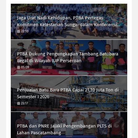
Jaga Urat Nadi Kehidupan, PTBA Pertegas
Komitmen Kelestarian Sungai dalam Konferensi
Sungai Indonesia 2026
22:10
PTBA Dukung Pengungkapan Tambang Batubara
Ilegal di Wilayah IUP Perseroan
05:09
Penjualan Batu Bara PTBA Capai 21,10 Juta Ton di
Semester I 2026
23:17
PTBA dan PNRE Jajaki Pengembangan PLTS di
Lahan Pascatambang