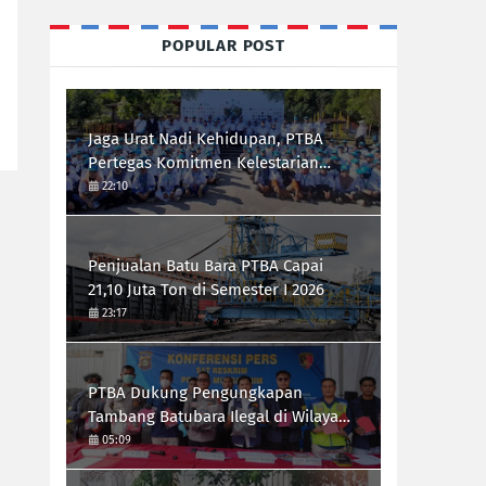
POPULAR POST
Jaga Urat Nadi Kehidupan, PTBA
Pertegas Komitmen Kelestarian
Sungai dalam Konferensi Sungai
22:10
Indonesia 2026
Penjualan Batu Bara PTBA Capai
21,10 Juta Ton di Semester I 2026
23:17
PTBA Dukung Pengungkapan
Tambang Batubara Ilegal di Wilayah
IUP Perseroan
05:09