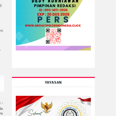
di
en
.
YAYASAN
U
da
ra