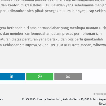
a dan Kantor Imigrasi Kelas II TPI Belawan yang sebelumnya menja
a perlu dimonitor oleh pihak penegak hukum lainnya", ucap Sekjen
 segera berbenah diri atas permasalahan yang menimpa mantan Dirj
pas dan memberikan kemudahan dalam proses permohonan izin
uran diatas peraturan yang berlaku dan bila perlu gunakanlah
Kebiasaan", tutupnya Sekjen DPC LSM KCBI Kota Medan, Wibowo
LEBIH BAR
kas
RUPS 2025: Kinerja Bertumbuh, Pelindo Setor Rp7,81 Triliun kepa
Nega