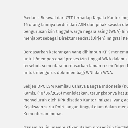
Medan - Berawal dari OTT terhadap Kepala Kantor Imig
16 orang lainnya terdiri dari ASN dan pihak swasta ol
pengurusan izin tinggal warga negara asing (WNA) h
menjabat sebagai Direktur Jendral (Dirjen) Imigrasi
‎Berdasarkan keterangan yang dihimpun KPK menemukan
untuk 'mempercepat' proses izin tinggal WNA dalam 
tersebut, sementara berdasarkan laman resmi Ditjen 
untuk mengurus dokumen bagi WNI dan WNA.
‎Sekjen DPC LSM Kemilau Cahaya Bangsa Indonesia (K
Kamis, (18/06/2026) menjelaskan, terungkapnya kasu
menyeluruh oleh KPK disetiap Kantor Imigrasi yang a
Kejaksaan serta Polri jangan tinggal diam dalam me
Kementerian Imipas.
‎"Dalam hal ini membuktikan dalam proses izin ting