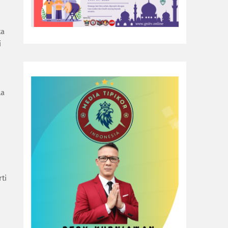
ta
i
la
ti