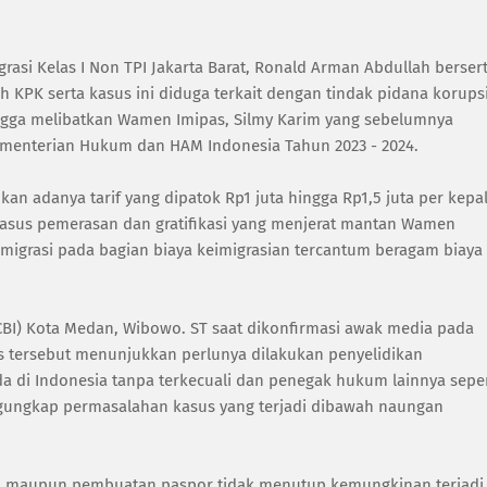
rasi Kelas I Non TPI Jakarta Barat, Ronald Arman Abdullah berser
eh KPK serta kasus ini diduga terkait dengan tindak pidana korups
ingga melibatkan Wamen Imipas, Silmy Karim yang sebelumnya
 Kementerian Hukum dan HAM Indonesia Tahun 2023 - 2024.
 adanya tarif yang dipatok Rp1 juta hingga Rp1,5 juta per kepa
kasus pemerasan dan gratifikasi yang menjerat mantan Wamen
Imigrasi pada bagian biaya keimigrasian tercantum beragam biaya
CBI) Kota Medan, Wibowo. ST saat dikonfirmasi awak media pada
s tersebut menunjukkan perlunya dilakukan penyelidikan
da di Indonesia tanpa terkecuali dan penegak hukum lainnya seper
ngungkap permasalahan kasus yang terjadi dibawah naungan
gal maupun pembuatan paspor tidak menutup kemungkinan terjadi