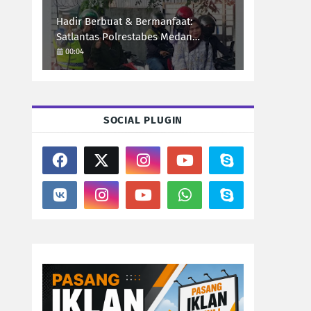
Hadir Berbuat & Bermanfaat:
Satlantas Polrestabes Medan
Kedepankan Pelayanan Humanis
00:04
Demi Lalu Lintas Aman Tertib Lancar
SOCIAL PLUGIN