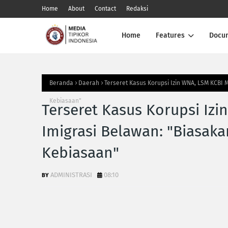
Home
About
Contact
Redaksi
Home
Features
Docu
Beranda
Daerah
Terseret Kasus Korupsi Izin WNA, LSM KCBI
Kebiasaan"
Terseret Kasus Korupsi Iz
Imigrasi Belawan: "Biasak
Kebiasaan"
ADMINISTRASI
08:10