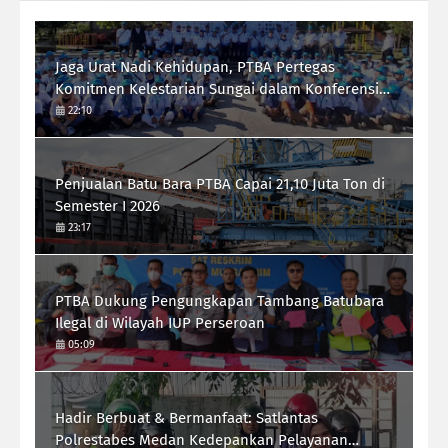
Jaga Urat Nadi Kehidupan, PTBA Pertegas
Komitmen Kelestarian Sungai dalam Konferensi
Sungai Indonesia 2026
22:10
Penjualan Batu Bara PTBA Capai 21,10 Juta Ton di
Semester I 2026
23:17
PTBA Dukung Pengungkapan Tambang Batubara
Ilegal di Wilayah IUP Perseroan
05:09
Hadir Berbuat & Bermanfaat: Satlantas
Polrestabes Medan Kedepankan Pelayanan