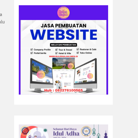
ya
alu