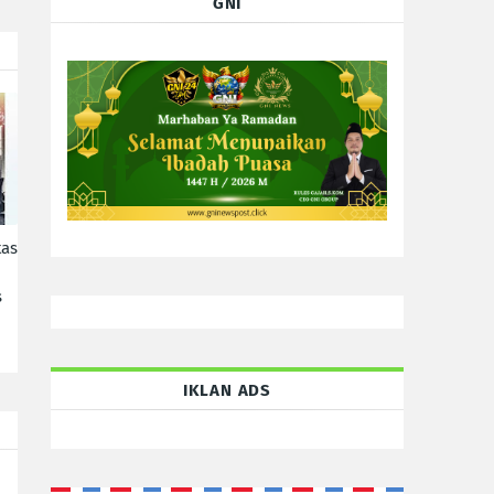
GNI
tas
s
IKLAN ADS