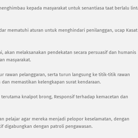
menghimbau kepada masyarakat untuk senantiasa taat berlalu lint
ar mematuhi aturan untuk menghindari penilanggan, ucap Kasat
Binjai, akan melaksanakan pendekatan secara persuasif dan humanis
an masyarakat.
rawan pelanggaran, serta turun langsung ke titik-titik rawan
an dan memastikan kelengkapan surat kendaraan.
as terutama knalpot brong, Responsif terhadap kemacetan dan
an pelajar agar mereka menjadi pelopor keselamatan, dengan
atif digabungkan dengan patroli pengawasan.