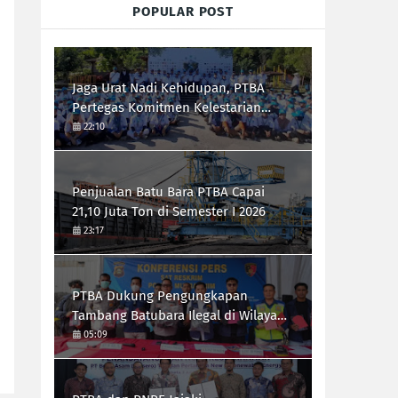
POPULAR POST
Jaga Urat Nadi Kehidupan, PTBA
Pertegas Komitmen Kelestarian
Sungai dalam Konferensi Sungai
22:10
Indonesia 2026
Penjualan Batu Bara PTBA Capai
21,10 Juta Ton di Semester I 2026
23:17
PTBA Dukung Pengungkapan
Tambang Batubara Ilegal di Wilayah
IUP Perseroan
05:09