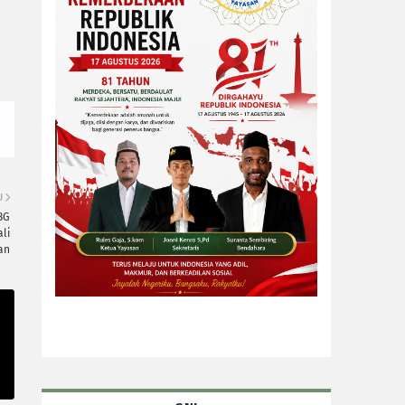
U
BG
li
an