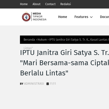
Home
About
Contact
Redaksi
Home
Features
Docu
Beranda
Hukum
IPTU Janitra Giri Satya S. Tr. K., Kasat La
Lintas"
IPTU Janitra Giri Satya S. Tr
"Mari Bersama-sama Cipt
Berlalu Lintas"
ADMINISTRASI
11:11