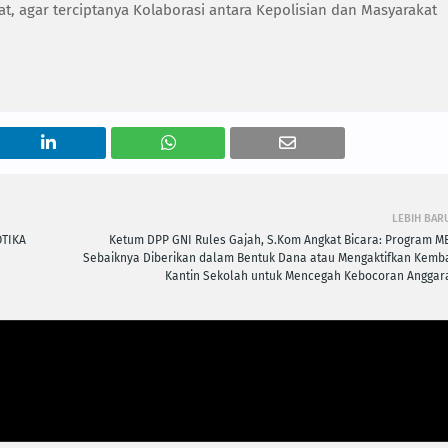
 agar terciptanya Kolaborasi antara Kepolisian dan Masyarakat
LEBIH BAR
TIKA
Ketum DPP GNI Rules Gajah, S.Kom Angkat Bicara: Program M
Sebaiknya Diberikan dalam Bentuk Dana atau Mengaktifkan Kemba
Kantin Sekolah untuk Mencegah Kebocoran Anggar