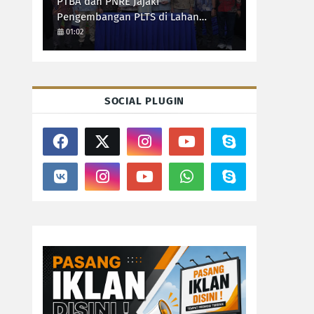
PTBA dan PNRE Jajaki
Pengembangan PLTS di Lahan
Pascatambang
01:02
SOCIAL PLUGIN