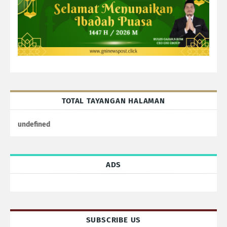
TOTAL TAYANGAN HALAMAN
u
n
d
e
f
n
e
d
ADS
SUBSCRIBE US