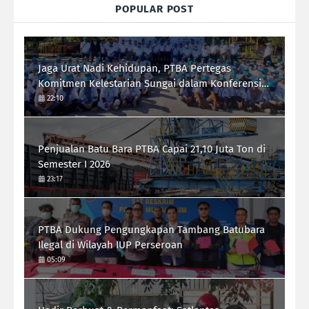
POPULAR POST
Jaga Urat Nadi Kehidupan, PTBA Pertegas
Komitmen Kelestarian Sungai dalam Konferensi
Sungai Indonesia 2026
22:10
Penjualan Batu Bara PTBA Capai 21,10 Juta Ton di
Semester I 2026
23:17
PTBA Dukung Pengungkapan Tambang Batubara
Ilegal di Wilayah IUP Perseroan
05:09