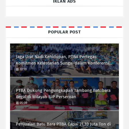
IKLAN ADS
POPULAR POST
Jaga Urat Nadi Kehidupan, PTBA Pertegas
Komitmen Kelestarian Sungai dalam Konferensi
Sungai Indonesia 2026
22:10
PTBA Dukung Pengungkapan Tambang Batubara
Ilegal di Wilayah IUP Perseroan
05:09
Penjualan Batu Bara PTBA Capai 21,10 Juta Ton di