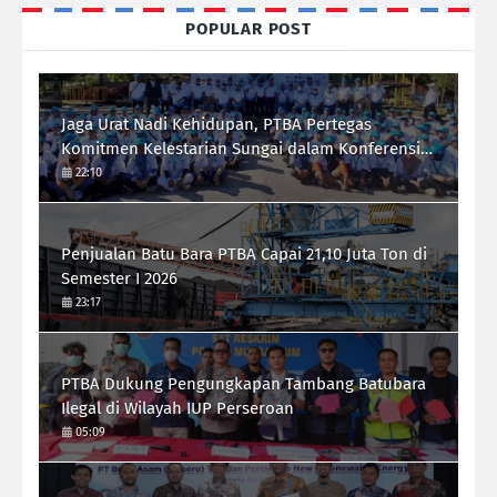
POPULAR POST
Jaga Urat Nadi Kehidupan, PTBA Pertegas
Komitmen Kelestarian Sungai dalam Konferensi
Sungai Indonesia 2026
22:10
Penjualan Batu Bara PTBA Capai 21,10 Juta Ton di
Semester I 2026
23:17
PTBA Dukung Pengungkapan Tambang Batubara
Ilegal di Wilayah IUP Perseroan
05:09