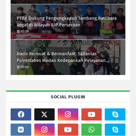
PTBA Dukung Pengungkapan Tambang Batubara
Ilegal di Wilayah IUP Perseroan
05:09
Hadir Berbuat & Bermanfaat: Satlantas
Polrestabes Medan Kedepankan Pelayanan
Humanis Demi Lalu Lintas Aman Tertib Lancar
00:04
SOCIAL PLUGIN