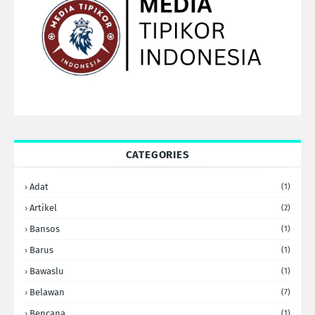
CATEGORIES
Adat
(1)
Artikel
(2)
Bansos
(1)
Barus
(1)
Bawaslu
(1)
Belawan
(7)
Bencana
(1)