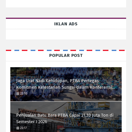
IKLAN ADS
POPULAR POST
Jaga Urat Nadi Kehidupan, PTBA Pertegas
Komitmen Kelestarian Sungai dalam Konferensi
Sungai Indonesia 2026
22:10
Penjualan Batu Bara PTBA Capai 21,10 Juta Ton di
Semester I 2026
23:17