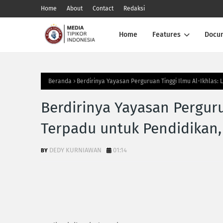
Home
About
Contact
Redaksi
Home
Features
Docu
Beranda
Berdirinya Yayasan Perguruan Tinggi Ilmu Al-Ikhlas
Berdirinya Yayasan Perguru
Terpadu untuk Pendidikan
DEDY KURNIAWAN
01:14