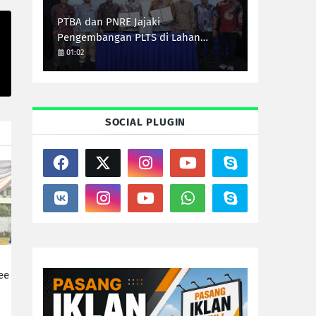
PTBA dan PNRE Jajaki
Pengembangan PLTS di Lahan
Pascatambang
01:02
SOCIAL PLUGIN
ee