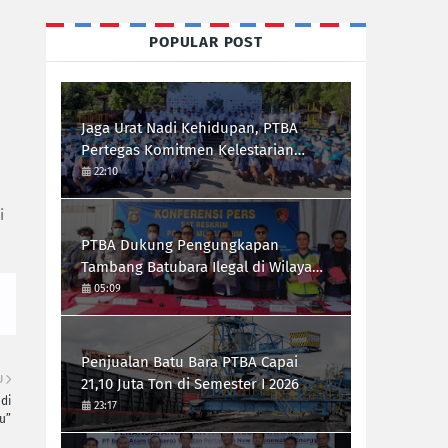
POPULAR POST
Jaga Urat Nadi Kehidupan, PTBA
Pertegas Komitmen Kelestarian
Sungai dalam Konferensi Sungai
22:10
Indonesia 2026
i
PTBA Dukung Pengungkapan
Tambang Batubara Ilegal di Wilayah
IUP Perseroan
05:09
Penjualan Batu Bara PTBA Capai
U
21,10 Juta Ton di Semester I 2026
adi
23:17
u”