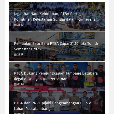
Jaga Urat Nadi Kehidupan, PTBA Pertegas
Komitmen Kelestarian Sungai dalam Konferensi
Sungai Indonesia 2026
22:10
Penjualan Batu Bara PTBA Capai 21,10 Juta Ton di
Semester I 2026
23:17
PTBA Dukung Pengungkapan Tambang Batubara
Ilegal di Wilayah IUP Perseroan
05:09
PTBA dan PNRE Jajaki Pengembangan PLTS di
Lahan Pascatambang