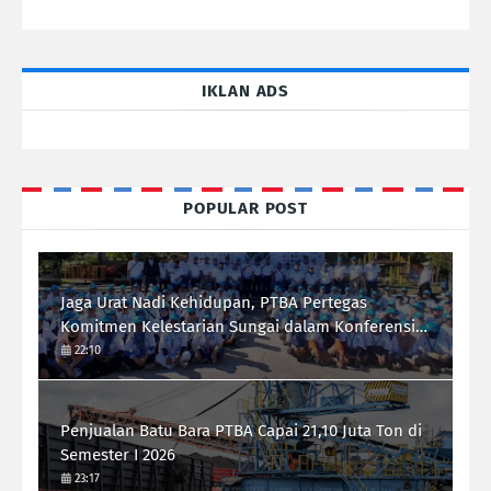
IKLAN ADS
POPULAR POST
Jaga Urat Nadi Kehidupan, PTBA Pertegas
Komitmen Kelestarian Sungai dalam Konferensi
Sungai Indonesia 2026
22:10
Penjualan Batu Bara PTBA Capai 21,10 Juta Ton di
Semester I 2026
23:17