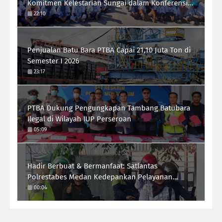
Komitmen Kelestarian Sungai dalam Konferensi
Sungai Indonesia 2026
22:10
Penjualan Batu Bara PTBA Capai 21,10 Juta Ton di
Semester I 2026
23:17
PTBA Dukung Pengungkapan Tambang Batubara
Ilegal di Wilayah IUP Perseroan
05:09
Hadir Berbuat & Bermanfaat: Satlantas
Polrestabes Medan Kedepankan Pelayanan
Humanis Demi Lalu Lintas Aman Tertib Lancar
00:04