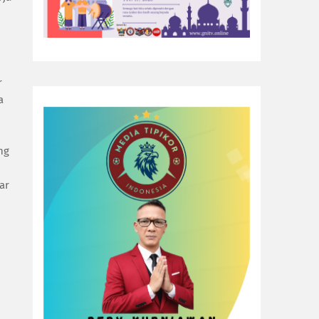
n
r
a
ng
ar