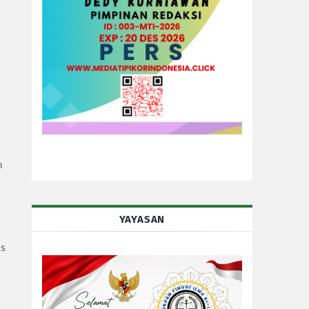
n
YAYASAN
us