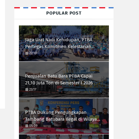
POPULAR POST
Jaga Urat Nadi Kehidupan, PTBA
Pertegas Komitmen Kelestarian
Sungai dalam Konferensi Sungai
22:10
Indonesia 2026
Penjualan Batu Bara PTBA Capai
21,10 Juta Ton di Semester I 2026
23:17
PTBA Dukung Pengungkapan
Tambang Batubara Ilegal di Wilayah
IUP Perseroan
05:09