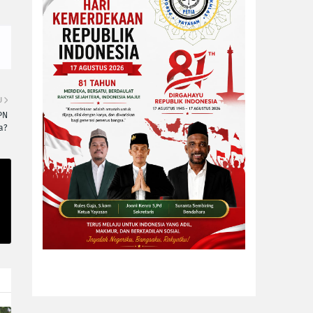
U
PN
a?