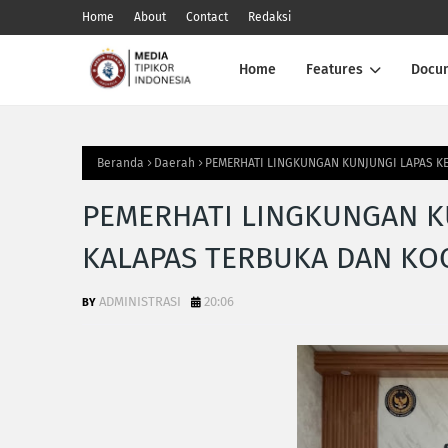
Home
About
Contact
Redaksi
Home
Features
Docu
Beranda
Daerah
PEMERHATI LINGKUNGAN KUNJUNGI LAPAS KE
PEMERHATI LINGKUNGAN KU
KALAPAS TERBUKA DAN KO
ADMINISTRASI
20:06