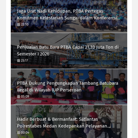
Jaga Urat Nadi Kehidupan, PTBA Pertegas
Komitmen Kelestarian Sungai dalam Konferensi
Sungai Indonesia 2026
22:10
Penjualan Batu Bara PTBA Capai 21,10 Juta Ton di
Semester I 2026
23:17
PTBA Dukung Pengungkapan Tambang Batubara
Ilegal di Wilayah IUP Perseroan
05:09
Hadir Berbuat & Bermanfaat: Satlantas
Polrestabes Medan Kedepankan Pelayanan
Humanis Demi Lalu Lintas Aman Tertib Lancar
00:04