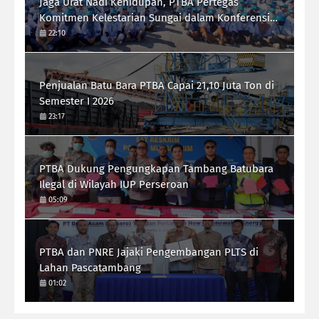
Jaga Urat Nadi Kehidupan, PTBA Pertegas
Komitmen Kelestarian Sungai dalam Konferensi
Sungai Indonesia 2026
22:10
Penjualan Batu Bara PTBA Capai 21,10 Juta Ton di
Semester I 2026
23:17
PTBA Dukung Pengungkapan Tambang Batubara
Ilegal di Wilayah IUP Perseroan
05:09
PTBA dan PNRE Jajaki Pengembangan PLTS di
Lahan Pascatambang
01:02