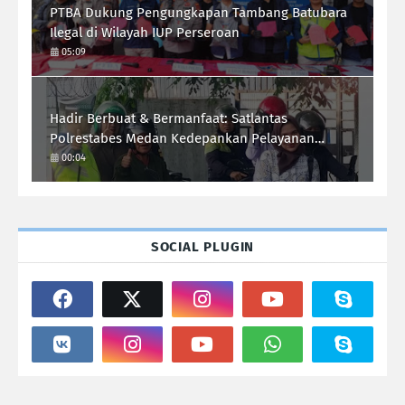
PTBA Dukung Pengungkapan Tambang Batubara
Ilegal di Wilayah IUP Perseroan
05:09
Hadir Berbuat & Bermanfaat: Satlantas
Polrestabes Medan Kedepankan Pelayanan
Humanis Demi Lalu Lintas Aman Tertib Lancar
00:04
SOCIAL PLUGIN