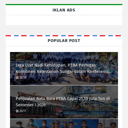
IKLAN ADS
POPULAR POST
Jaga Urat Nadi Kehidupan, PTBA Pertegas
Komitmen Kelestarian Sungai dalam Konferensi
Sungai Indonesia 2026
22:10
Penjualan Batu Bara PTBA Capai 21,10 Juta Ton di
Semester I 2026
23:17