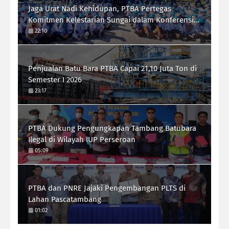
Jaga Urat Nadi Kehidupan, PTBA Pertegas
Komitmen Kelestarian Sungai dalam Konferensi
Sungai Indonesia 2026
22:10
Penjualan Batu Bara PTBA Capai 21,10 Juta Ton di
Semester I 2026
23:17
PTBA Dukung Pengungkapan Tambang Batubara
Ilegal di Wilayah IUP Perseroan
05:09
PTBA dan PNRE Jajaki Pengembangan PLTS di
Lahan Pascatambang
01:02