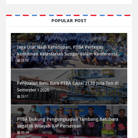
POPULAR POST
Jaga Urat Nadi Kehidupan, PTBA Pertegas
Komitmen Kelestarian Sungai dalam Konferensi
Sungai Indonesia 2026
22:10
Penjualan Batu Bara PTBA Capai 21,10 Juta Ton di
Semester I 2026
23:17
PTBA Dukung Pengungkapan Tambang Batubara
Ilegal di Wilayah IUP Perseroan
05:09