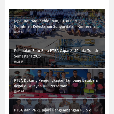
Jaga Urat Nadi Kehidupan, PTBA Pertegas
Komitmen Kelestarian Sungai dalam Konferensi
Sungai Indonesia 2026
22:10
Penjualan Batu Bara PTBA Capai 21,10 Juta Ton di
Semester I 2026
23:17
PTBA Dukung Pengungkapan Tambang Batubara
Ilegal di Wilayah IUP Perseroan
05:09
PTBA dan PNRE Jajaki Pengembangan PLTS di