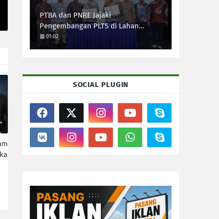
PTBA dan PNRE Jajaki
Pengembangan PLTS di Lahan
Pascatambang
01:02
SOCIAL PLUGIN
ram
ka