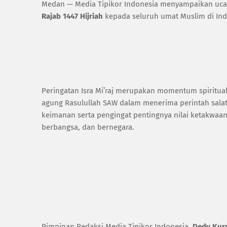
Medan — Media Tipikor Indonesia menyampaikan uc
Rajab 1447 Hijriah
kepada seluruh umat Muslim di Ind
Peringatan Isra Mi’raj merupakan momentum spiritua
agung Rasulullah SAW dalam menerima perintah salat 
keimanan serta pengingat pentingnya nilai ketakwaan
berbangsa, dan bernegara.
Pimpinan Redaksi Media Tipikor Indonesia,
Dedy Kur