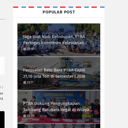
POPULAR POST
Jaga Urat Nadi Kehidupan, PTBA
Pertegas Komitmen Kelestarian
Sungai dalam Konferensi Sungai
22:10
Indonesia 2026
Penjualan Batu Bara PTBA Capai
21,10 Juta Ton di Semester I 2026
23:17
U
an
ra
PTBA Dukung Pengungkapan
Tambang Batubara Ilegal di Wilayah
IUP Perseroan
05:09