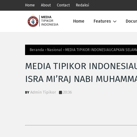
Home
About
Contact
Redaksi
Home
Features
Docu
Beranda
Nasional
MEDIA TIPIKOR INDONESIAUCAPKAN SELAMA
MEDIA TIPIKOR INDONESI
ISRA MI’RAJ NABI MUHAMM
Admin Tipikor
20:36