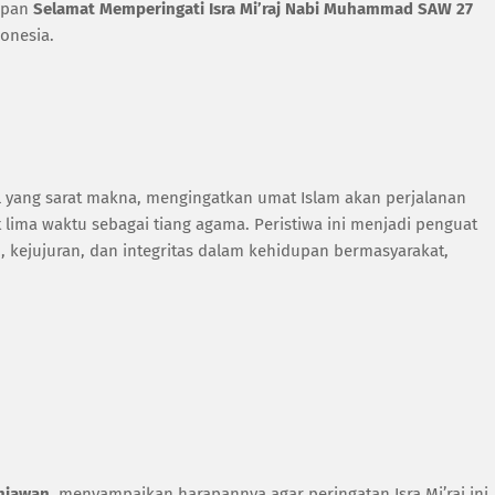
apan
Selamat Memperingati Isra Mi’raj Nabi Muhammad SAW 27
onesia.
l yang sarat makna, mengingatkan umat Islam akan perjalanan
lima waktu sebagai tiang agama. Peristiwa ini menjadi penguat
, kejujuran, dan integritas dalam kehidupan bermasyarakat,
niawan
, menyampaikan harapannya agar peringatan Isra Mi’raj ini