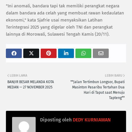
"Ini anomali, bandara tapi tak memiliki perangkat negara
dalam bandara ada celah yang membuat rawan kedaulatan
ekonomi," kata Sjafrie usai menyaksikan Latihan
Terintegrasi 2025 yang digelar oleh TNI dan perangkat
lainnya di Morowali, Sulawesi Tengah Kamis (20/11).
LEBIH LAMA
LEBIH BARU
BANJIR BESAR MELANDA KOTA
**Jalan Tertimbun Longsor, Bupati
MEDAN — 27 NOVEMBER 2025
Masinton Pasaribu Tertahan Dua
Hari di Taput saat Menuju
Tapteng**
Diposting oleh
DEDY KURNIAWAN