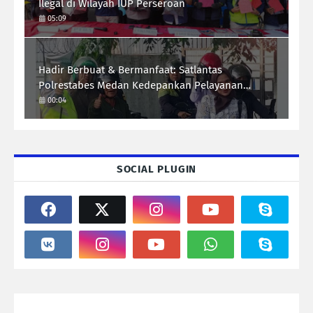
Ilegal di Wilayah IUP Perseroan
05:09
Hadir Berbuat & Bermanfaat: Satlantas
Polrestabes Medan Kedepankan Pelayanan
Humanis Demi Lalu Lintas Aman Tertib Lancar
00:04
SOCIAL PLUGIN