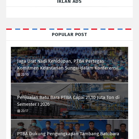
IKLAN ADS
POPULAR POST
Jaga Urat Nadi Kehidupan, PTBA Pertegas
Komitmen Kelestarian Sungai dalam Konferensi
Sungai Indonesia 2026
22:10
Penjualan Batu Bara PTBA Capai 21,10 Juta Ton di
Semester I 2026
23:17
PTBA Dukung Pengungkapan Tambang Batubara