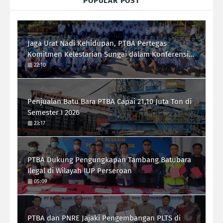
POPULAR POST
Jaga Urat Nadi Kehidupan, PTBA Pertegas
Komitmen Kelestarian Sungai dalam Konferensi
Sungai Indonesia 2026
22:10
Penjualan Batu Bara PTBA Capai 21,10 Juta Ton di
Semester I 2026
23:17
PTBA Dukung Pengungkapan Tambang Batubara
Ilegal di Wilayah IUP Perseroan
05:09
PTBA dan PNRE Jajaki Pengembangan PLTS di