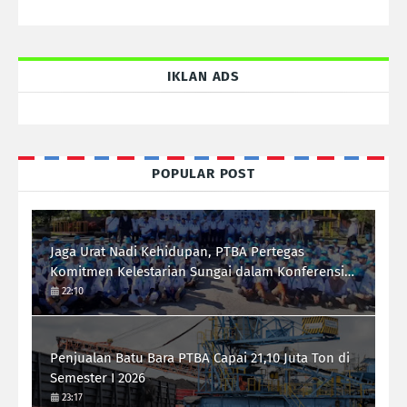
IKLAN ADS
POPULAR POST
Jaga Urat Nadi Kehidupan, PTBA Pertegas
Komitmen Kelestarian Sungai dalam Konferensi
Sungai Indonesia 2026
22:10
Penjualan Batu Bara PTBA Capai 21,10 Juta Ton di
Semester I 2026
23:17