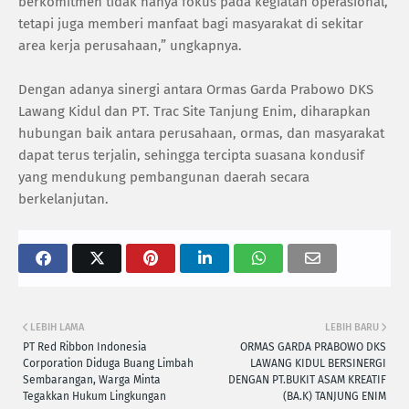
berkomitmen tidak hanya fokus pada kegiatan operasional,
tetapi juga memberi manfaat bagi masyarakat di sekitar
area kerja perusahaan,” ungkapnya.
Dengan adanya sinergi antara Ormas Garda Prabowo DKS
Lawang Kidul dan PT. Trac Site Tanjung Enim, diharapkan
hubungan baik antara perusahaan, ormas, dan masyarakat
dapat terus terjalin, sehingga tercipta suasana kondusif
yang mendukung pembangunan daerah secara
berkelanjutan.
LEBIH LAMA
LEBIH BARU
PT Red Ribbon Indonesia
ORMAS GARDA PRABOWO DKS
Corporation Diduga Buang Limbah
LAWANG KIDUL BERSINERGI
Sembarangan, Warga Minta
DENGAN PT.BUKIT ASAM KREATIF
Tegakkan Hukum Lingkungan
(BA.K) TANJUNG ENIM