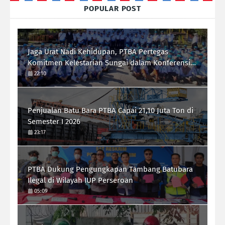
POPULAR POST
Jaga Urat Nadi Kehidupan, PTBA Pertegas
Komitmen Kelestarian Sungai dalam Konferensi
Sungai Indonesia 2026
22:10
Penjualan Batu Bara PTBA Capai 21,10 Juta Ton di
Semester I 2026
23:17
PTBA Dukung Pengungkapan Tambang Batubara
Ilegal di Wilayah IUP Perseroan
05:09