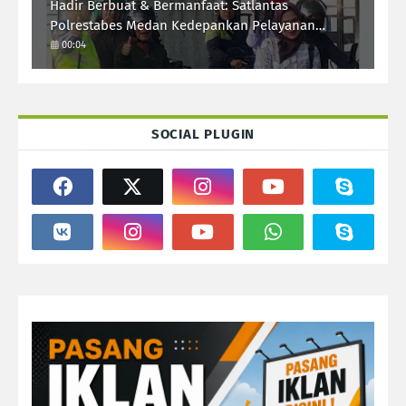
Hadir Berbuat & Bermanfaat: Satlantas
Polrestabes Medan Kedepankan Pelayanan
Humanis Demi Lalu Lintas Aman Tertib Lancar
00:04
SOCIAL PLUGIN