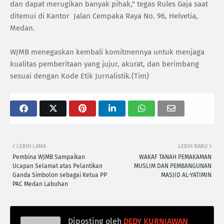
dan dapat merugikan banyak pihak," tegas Rules Gaja saat
ditemui di Kantor Jalan Cempaka Raya No. 96, Helvetia,
Medan.
WJMB menegaskan kembali komitmennya untuk menjaga
kualitas pemberitaan yang jujur, akurat, dan berimbang
sesuai dengan Kode Etik Jurnalistik.(Tim)
LEBIH LAMA
LEBIH BARU
Pembina WJMB Sampaikan
WAKAF TANAH PEMAKAMAN
Ucapan Selamat atas Pelantikan
MUSLIM DAN PEMBANGUNAN
Ganda Simbolon sebagai Ketua PP
MASJID AL-YATIMIN
PAC Medan Labuhan
Diposting oleh
DEDY KURNIAWAN