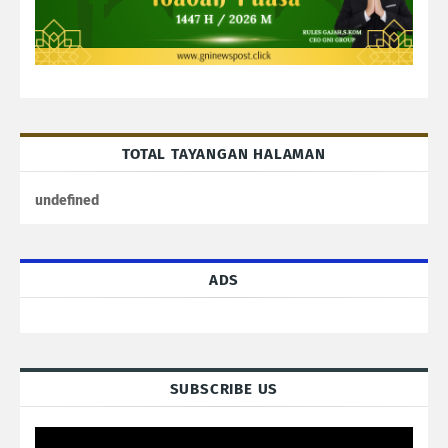
TOTAL TAYANGAN HALAMAN
u
n
d
e
f
n
e
d
ADS
SUBSCRIBE US