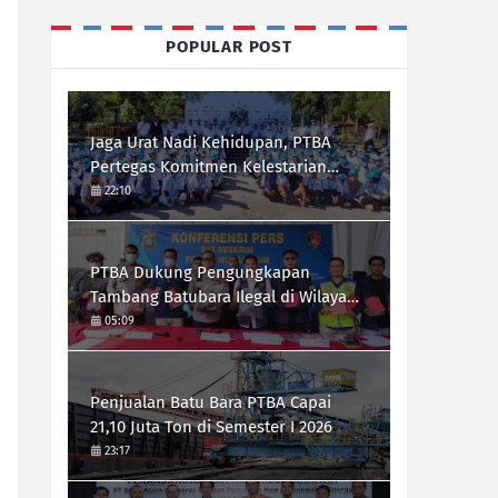
POPULAR POST
Jaga Urat Nadi Kehidupan, PTBA
Pertegas Komitmen Kelestarian
Sungai dalam Konferensi Sungai
22:10
Indonesia 2026
PTBA Dukung Pengungkapan
Tambang Batubara Ilegal di Wilayah
IUP Perseroan
05:09
Penjualan Batu Bara PTBA Capai
21,10 Juta Ton di Semester I 2026
23:17