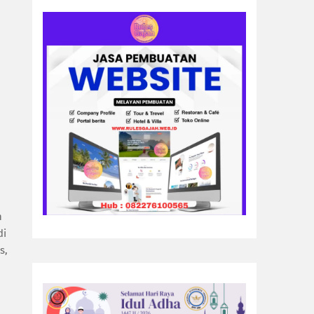
n
di
s,