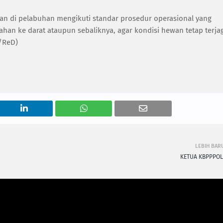
n di pelabuhan mengikuti standar prosedur operasional yang
ahan ke darat ataupun sebaliknya, agar kondisi hewan tetap terja
G/ReD)
LEBIH BAR
KETUA KBPPPOL