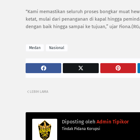
“Kami memastikan seluruh proses bongkar muat hewa
ketat, mulai dari penanganan di kapal hingga pemind
dengan baik hingga sampai ke tujuan,” ujar Fiona.(R
Medan
Nasional
LEBIH LAMA
Diposting oleh
Admin Tipikor
Tindak Pidana Korupsi