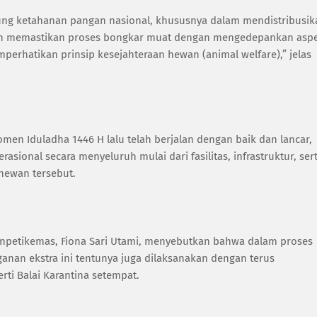
ng ketahanan pangan nasional, khususnya dalam mendistribusik
gan memastikan proses bongkar muat dengan mengedepankan asp
perhatikan prinsip kesejahteraan hewan (animal welfare),” jelas
en Iduladha 1446 H lalu telah berjalan dengan baik dan lancar,
sional secara menyeluruh mulai dari fasilitas, infrastruktur, ser
hewan tersebut.
onpetikemas, Fiona Sari Utami, menyebutkan bahwa dalam proses
nan ekstra ini tentunya juga dilaksanakan dengan terus
rti Balai Karantina setempat.