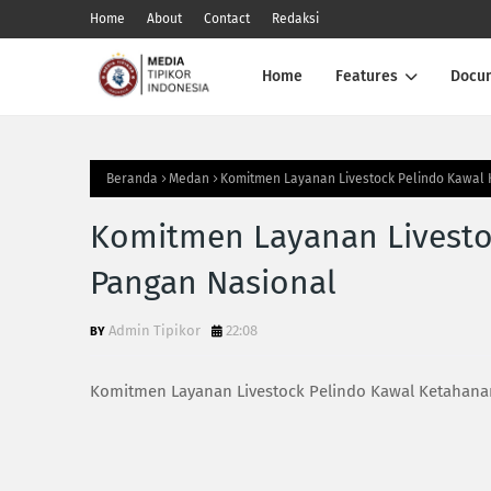
Home
About
Contact
Redaksi
Home
Features
Docu
Beranda
Medan
Komitmen Layanan Livestock Pelindo Kawal
Komitmen Layanan Livesto
Pangan Nasional
Admin Tipikor
22:08
Komitmen Layanan Livestock Pelindo Kawal Ketahana