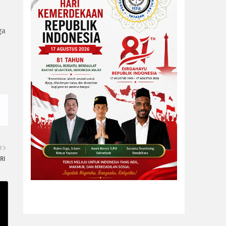
ga
U
RI