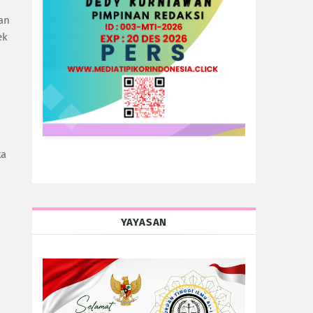
an
ek
ta
YAYASAN