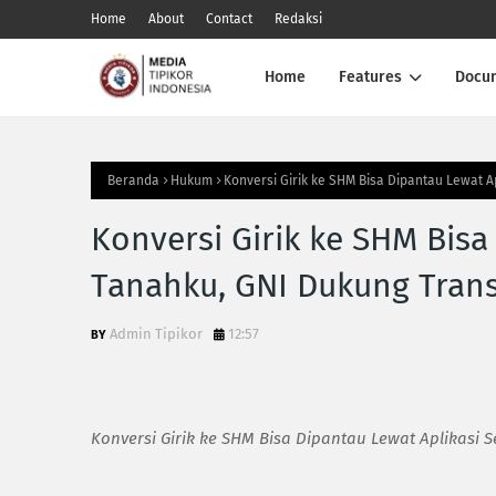
Home
About
Contact
Redaksi
Home
Features
Docu
Beranda
Hukum
Konversi Girik ke SHM Bisa Dipantau Lewat 
Konversi Girik ke SHM Bisa
Tanahku, GNI Dukung Tran
Admin Tipikor
12:57
Konversi Girik ke SHM Bisa Dipantau Lewat Aplikasi