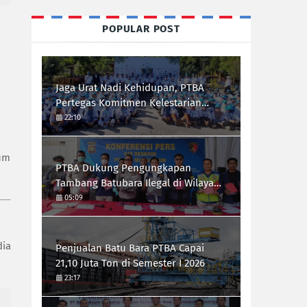
POPULAR POST
Jaga Urat Nadi Kehidupan, PTBA
Pertegas Komitmen Kelestarian
Sungai dalam Konferensi Sungai
22:10
Indonesia 2026
um
PTBA Dukung Pengungkapan
Tambang Batubara Ilegal di Wilayah
IUP Perseroan
05:09
dia
Penjualan Batu Bara PTBA Capai
21,10 Juta Ton di Semester I 2026
23:17