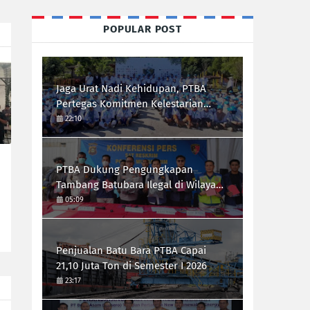
POPULAR POST
Jaga Urat Nadi Kehidupan, PTBA
Pertegas Komitmen Kelestarian
Sungai dalam Konferensi Sungai
22:10
Indonesia 2026
PTBA Dukung Pengungkapan
Tambang Batubara Ilegal di Wilayah
IUP Perseroan
05:09
Penjualan Batu Bara PTBA Capai
21,10 Juta Ton di Semester I 2026
23:17