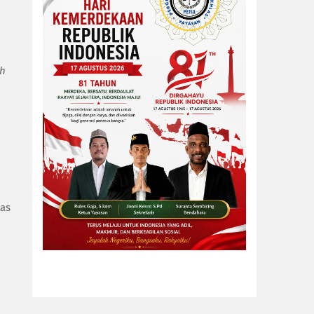
uh
tas
n