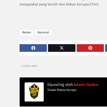
masyarakat yang bersih dan bebas korupsi.(Tim)
Medan
Nasional
LEBIH LAMA
Diposting oleh
Admin Tipikor
Tindak Pidana Korupsi