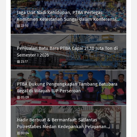
Jaga Urat Nadi Kehidupan, PTBA Pertegas
Komitmen Kelestarian Sungai dalam Konferensi
Sungai Indonesia 2026
22:10
Penjualan Batu Bara PTBA Capai 21,10 Juta Ton di
Semester I 2026
23:17
PTBA Dukung Pengungkapan Tambang Batubara
Ilegal di Wilayah IUP Perseroan
05:09
Hadir Berbuat & Bermanfaat: Satlantas
Polrestabes Medan Kedepankan Pelayanan
Humanis Demi Lalu Lintas Aman Tertib Lancar
00:04