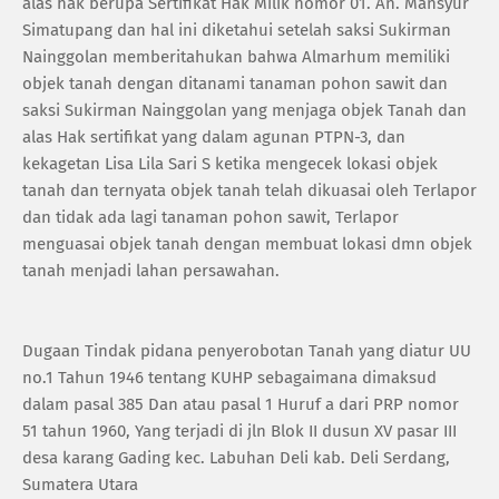
alas hak berupa Sertifikat Hak Milik nomor 01. An. Mansyur
Simatupang dan hal ini diketahui setelah saksi Sukirman
Nainggolan memberitahukan bahwa Almarhum memiliki
objek tanah dengan ditanami tanaman pohon sawit dan
saksi Sukirman Nainggolan yang menjaga objek Tanah dan
alas Hak sertifikat yang dalam agunan PTPN-3, dan
kekagetan Lisa Lila Sari S ketika mengecek lokasi objek
tanah dan ternyata objek tanah telah dikuasai oleh Terlapor
dan tidak ada lagi tanaman pohon sawit, Terlapor
menguasai objek tanah dengan membuat lokasi dmn objek
tanah menjadi lahan persawahan.
Dugaan Tindak pidana penyerobotan Tanah yang diatur UU
no.1 Tahun 1946 tentang KUHP sebagaimana dimaksud
dalam pasal 385 Dan atau pasal 1 Huruf a dari PRP nomor
51 tahun 1960, Yang terjadi di jln Blok II dusun XV pasar III
desa karang Gading kec. Labuhan Deli kab. Deli Serdang,
Sumatera Utara