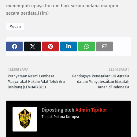
menempuh upaya hukum baik secara pidana maupun
secara perdata.(Tim)
Medan
LEBIH LAMA
LEBIH BARU
Pernyataan Resmi Lembaga
Pentingnya Penegakan UU Agraria
Masyarakat Hukum Adat Teluk Aru
dalam Menyelesaikan Masalah
Besitang (LEMHATABES)
Tanah di Indonesia
Diposting oleh
Admin Tipikor
Tindak Pidana Korupsi