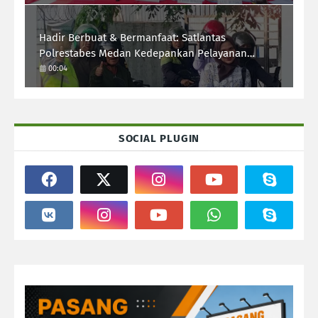
Hadir Berbuat & Bermanfaat: Satlantas
Polrestabes Medan Kedepankan Pelayanan
Humanis Demi Lalu Lintas Aman Tertib Lancar
00:04
SOCIAL PLUGIN