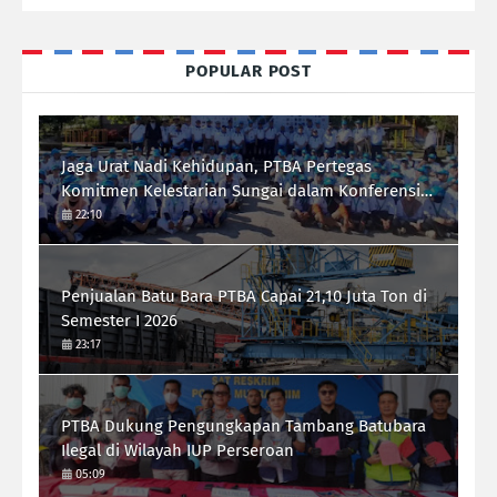
POPULAR POST
Jaga Urat Nadi Kehidupan, PTBA Pertegas
Komitmen Kelestarian Sungai dalam Konferensi
Sungai Indonesia 2026
22:10
Penjualan Batu Bara PTBA Capai 21,10 Juta Ton di
Semester I 2026
23:17
PTBA Dukung Pengungkapan Tambang Batubara
Ilegal di Wilayah IUP Perseroan
05:09