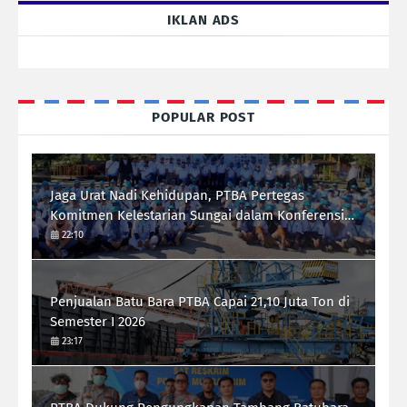
IKLAN ADS
POPULAR POST
Jaga Urat Nadi Kehidupan, PTBA Pertegas
Komitmen Kelestarian Sungai dalam Konferensi
Sungai Indonesia 2026
22:10
Penjualan Batu Bara PTBA Capai 21,10 Juta Ton di
Semester I 2026
23:17