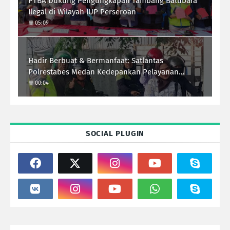
PTBA Dukung Pengungkapan Tambang Batubara
Ilegal di Wilayah IUP Perseroan
05:09
Hadir Berbuat & Bermanfaat: Satlantas
Polrestabes Medan Kedepankan Pelayanan
Humanis Demi Lalu Lintas Aman Tertib Lancar
00:04
SOCIAL PLUGIN