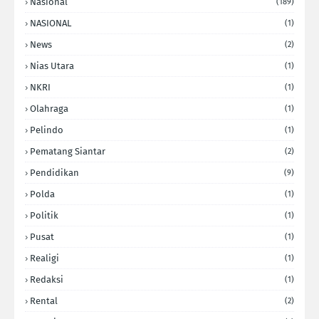
Nasional
(189)
NASIONAL
(1)
News
(2)
Nias Utara
(1)
NKRI
(1)
Olahraga
(1)
Pelindo
(1)
Pematang Siantar
(2)
Pendidikan
(9)
Polda
(1)
Politik
(1)
Pusat
(1)
Realigi
(1)
Redaksi
(1)
Rental
(2)