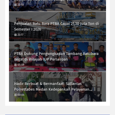
Sungai Indonesia 2026
22:10
Penjualan Batu Bara PTBA Capai 21,10 Juta Ton di
Semester I 2026
23:17
PTBA Dukung Pengungkapan Tambang Batubara
Ilegal di Wilayah IUP Perseroan
05:09
Hadir Berbuat & Bermanfaat: Satlantas
Polrestabes Medan Kedepankan Pelayanan
Humanis Demi Lalu Lintas Aman Tertib Lancar
00:04