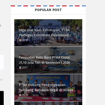
POPULAR POST
s
Jaga Urat Nadi Kehidupan, PTBA
Pertegas Komitmen Kelestarian
Sungai dalam Konferensi Sungai
22:10
Indonesia 2026
Penjualan Batu Bara PTBA Capai
21,10 Juta Ton di Semester I 2026
23:17
U
PTBA Dukung Pengungkapan
Tambang Batubara Ilegal di Wilayah
IUP Perseroan
05:09