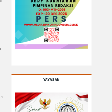
ai
n
YAYASAN
ah