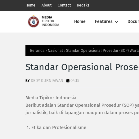
Home
About
Contact
Redaksi
Home
Features
Docu
Beranda
Nasional
Standar Operasional Prosedur (SOP) War
Standar Operasional Pros
DEDY KURNIAWAN
04:15
Media Tipikor Indonesia
Berikut adalah Standar Operasional Prosedur (SOP) y
jurnalistik, baik di lapangan maupun dalam proses pe
1. Etika dan Profesionalisme