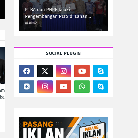
PTBA dan PNRE Jajaki
Pengembangan PLTS di Lahan
Pascatambang
01:02
SOCIAL PLUGIN
ram
ka