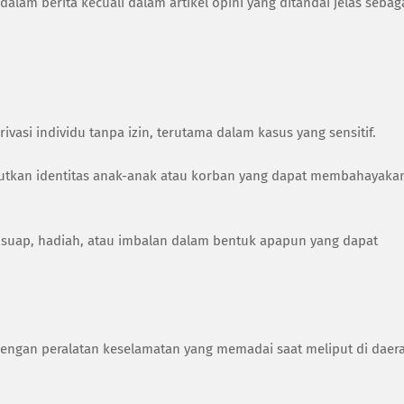
alam berita kecuali dalam artikel opini yang ditandai jelas sebag
asi individu tanpa izin, terutama dalam kasus yang sensitif.
utkan identitas anak-anak atau korban yang dapat membahayaka
suap, hadiah, atau imbalan dalam bentuk apapun yang dapat
engan peralatan keselamatan yang memadai saat meliput di daer