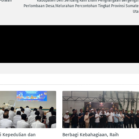
 Polwan
Kabupaten Deli Serdang Raih Enam Penghargaan Bergengsi 
Perlombaan Desa/Kelurahan Percontohan Tingkat Provinsi Sumate
Uta
ai Kepedulian dan
Berbagi Kebahagiaan, Raih