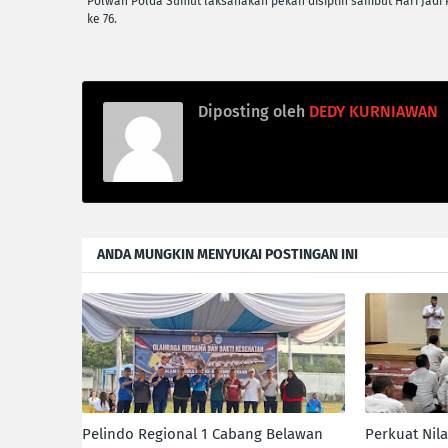
Polwan Polda Sumut laksanakan pekan disiplin sambut Hari Jadi
ke 76.
Diposting oleh
DEDY KURNIAWAN
ANDA MUNGKIN MENYUKAI POSTINGAN INI
Pelindo Regional 1 Cabang Belawan
Perkuat Nil