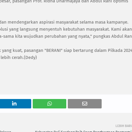
 besar, pasangan Prof. Ridha Dharmajaya dan Abdul Rani optimis
i dan mendengarkan aspirasi masyarakat selama masa kampanye.
solusi yang langsung menyentuh kebutuhan masyarakat. Kami akan
-sama kita wujudkan perubahan yang nyata," pungkas Abdul Ran
ik yang kuat, pasangan "BERANI" siap bertarung dalam Pilkada 202
ebih cerah.(Dedy)
LEBIH BAR