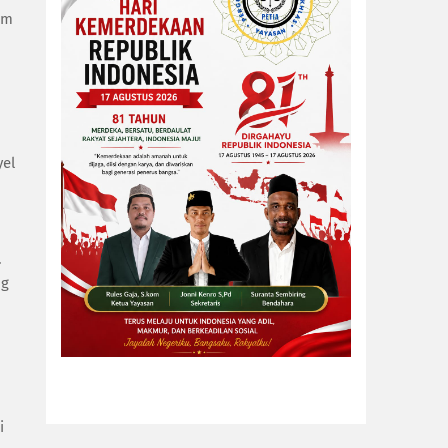
am
yel
.
ng
i