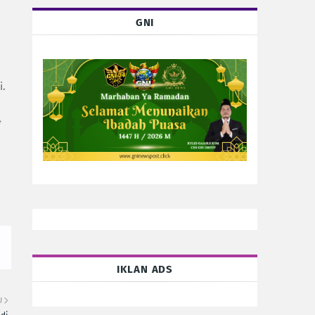
GNI
i.
4
IKLAN ADS
U