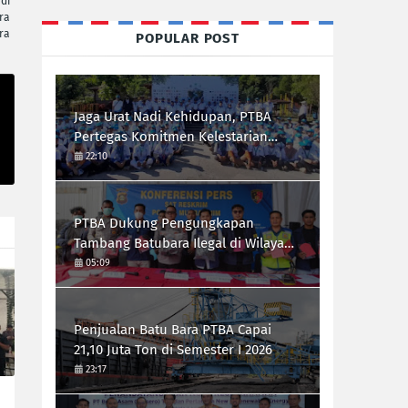
di
ra
ra
POPULAR POST
Jaga Urat Nadi Kehidupan, PTBA
Pertegas Komitmen Kelestarian
Sungai dalam Konferensi Sungai
22:10
Indonesia 2026
PTBA Dukung Pengungkapan
Tambang Batubara Ilegal di Wilayah
IUP Perseroan
05:09
Penjualan Batu Bara PTBA Capai
21,10 Juta Ton di Semester I 2026
23:17