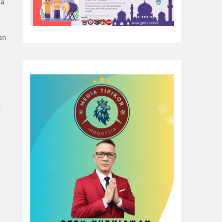
ia
an
g