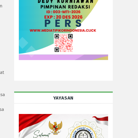
an
at
asa
YAYASAN
sa