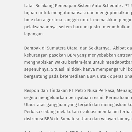
Latar Belakang Penerapan Sistem Auto Schedule : P
tujuan untuk mengotomatisasi dan mengoptimalkan p
time dan algoritma canggih untuk memastikan pengir
pelaksanaannya, sistem baru ini justru menimbulkan
lapangan.
Dampak di Sumatera Utara dan Sekitarnya, Akibat da
kekurangan pasokan BBM yang menyebabkan antrean p
menghabiskan waktu berjam-jam untuk mendapatkan
sepenuhnya. Situasi ini tidak hanya mempengaruhi ko
bergantung pada ketersediaan BBM untuk operasional
Respon dan Tindakan PT Petro Nusa Perkasa, Menang
segera mengeluarkan pernyataan resmi. Perusahaan
Utara atas gangguan yang terjadi dan menegaskan ko
Perkasa sedang melakukan evaluasi mendalam terhada
distribusi BBM di Sumatera Utara dan wilayah lainny