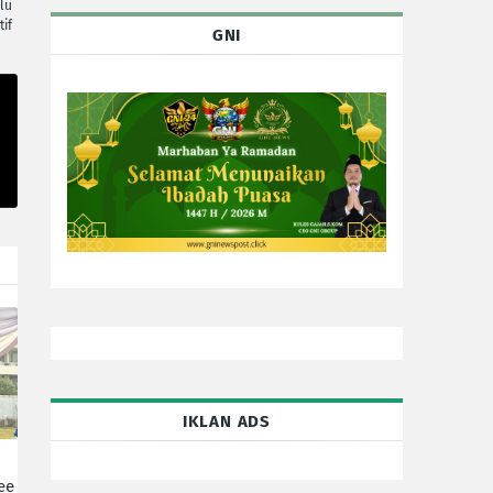
lu
tif
GNI
IKLAN ADS
ee