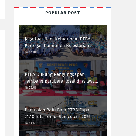
POPULAR POST
Jaga Urat Nadi Kehidupan, PTBA
Pertegas Komitmen Kelestarian
Sungai dalam Konferensi Sungai
22:10
Indonesia 2026
PTBA Dukung Pengungkapan
Tambang Batubara Ilegal di Wilayah
IUP Perseroan
05:09
Penjualan Batu Bara PTBA Capai
21,10 Juta Ton di Semester I 2026
23:17