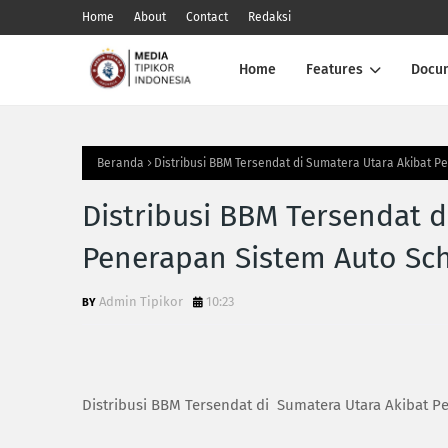
Home
About
Contact
Redaksi
Home
Features
Docu
Beranda
Distribusi BBM Tersendat di Sumatera Utara Akibat 
Distribusi BBM Tersendat d
Penerapan Sistem Auto Sch
Admin Tipikor
10:23
Distribusi BBM Tersendat di Sumatera Utara Akibat P