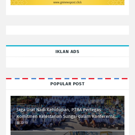
IKLAN ADS
POPULAR POST
Jaga Urat Nadi Kehidupan, PTBA Pertegas
Komitmen Kelestarian Sungai dalam Konferensi
Sungai Indonesia 2026
22:10