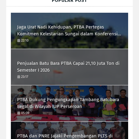
POPULAR POST
Jaga Urat Nadi Kehidupan, PTBA Pertegas
Komitmen Kelestarian Sungai dalam Konferensi
Sungai Indonesia 2026
22:10
Penjualan Batu Bara PTBA Capai 21,10 Juta Ton di
Semester I 2026
23:17
PTBA Dukung Pengungkapan Tambang Batubara
Ilegal di Wilayah IUP Perseroan
05:09
PTBA dan PNRE Jajaki Pengembangan PLTS di