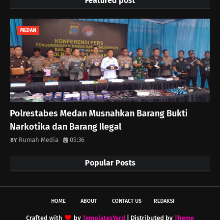
Featured post
MEDAN
Polrestabes Medan Musnahkan Barang Bukti
Narkotika dan Barang Ilegal
Rumah Media
05:36
Popular Posts
HOME
ABOUT
CONTACT US
REDAKSI
Crafted with
by
TemplatesYard
| Distributed by
Theme