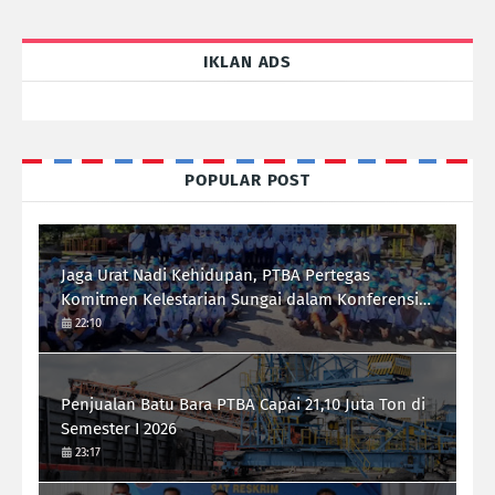
IKLAN ADS
POPULAR POST
Jaga Urat Nadi Kehidupan, PTBA Pertegas
Komitmen Kelestarian Sungai dalam Konferensi
Sungai Indonesia 2026
22:10
Penjualan Batu Bara PTBA Capai 21,10 Juta Ton di
Semester I 2026
23:17