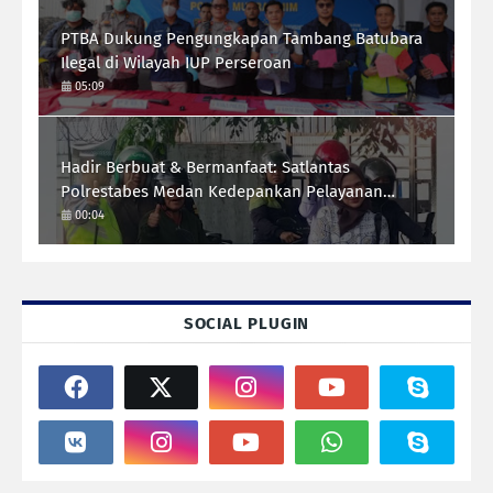
PTBA Dukung Pengungkapan Tambang Batubara
Ilegal di Wilayah IUP Perseroan
05:09
Hadir Berbuat & Bermanfaat: Satlantas
Polrestabes Medan Kedepankan Pelayanan
Humanis Demi Lalu Lintas Aman Tertib Lancar
00:04
SOCIAL PLUGIN